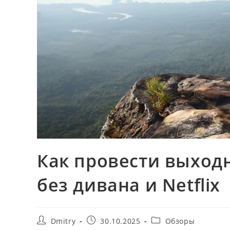
Как провести выход
без дивана и Netflix
Автор
Запись
Рубрика
Dmitry
30.10.2025
Обзоры
записи:
опубликована:
записи: