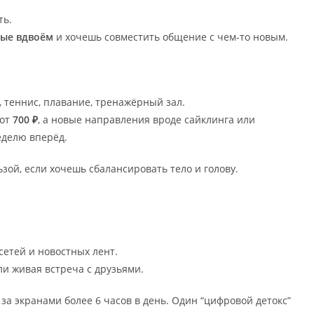
ть.
ные вдвоём
и хочешь совместить общение с чем-то новым.
н, теннис, плавание, тренажёрный зал.
 от
700 ₽
, а новые направления вроде сайклинга или
еделю вперёд.
зой, если хочешь сбалансировать тело и голову.
цсетей и новостных лент.
ли живая встреча с друзьями.
а экранами более 6 часов в день. Один “цифровой детокс”