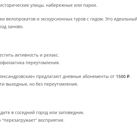
исторические улицы, набережные или парки.
ки велопрокатов и экскурсионных туров с гидом. Это идеальны
род заново.
стить активность и релакс.
рофилактика переутомления.
Александровские» предлагают дневные абонементы от
1500 ₽
.
сти выходные, но без переутомления.
здите в соседний город или заповедник.
ю “перезагружает” восприятие.